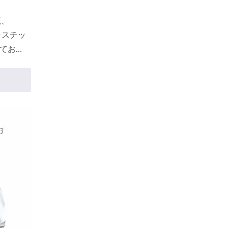
瓶、
ラスチッ
てお
ィクル
す。 容
れてお
ルに準
、リサ
ムの含
していま
能で、丸
透明ま
毛があ
バーでき
は、シル