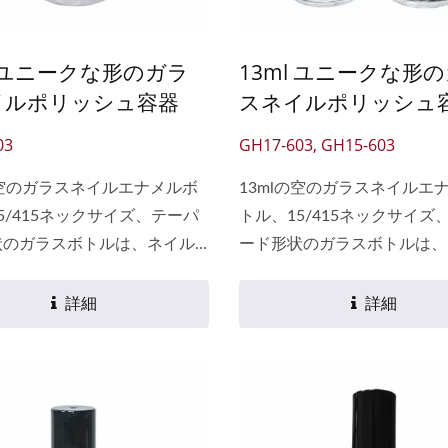
クスクリーン印刷でロゴを入
とができ、顧客が市場で製品
l ユニークな形のガラ
13ml ユニークな形
するためのブランドボトルに
イルポリッシュ容器
スネイルポリッシュ
す。
03
GH17-603, GH15-603
の空のガラスネイルエナメルボ
13mlの空のガラスネイルエ
5/415ネックサイズ、テーパ
トル、15/415ネックサイズ
状のガラスボトルは、ネイル
ード形状のガラスボトルは、
シュ、キューティクルオイ
ポリッシュ、キューティクル
イント、接着剤、リップグロ
ル、ペイント、接着剤、リッ
詳細
詳細
、幅広い用途に使用されるユ
スなど、幅広い用途に使用さ
なボトルです。 その外観は、
ニークなボトルです。 その
丸型や四角型のボトルよりも
従来の丸型や四角型のボトル
で、視覚的な質感を加えま
魅力的で、視覚的な質感を加
らに、ガラスボトルの素材は
す。さらに、ガラスボトルの