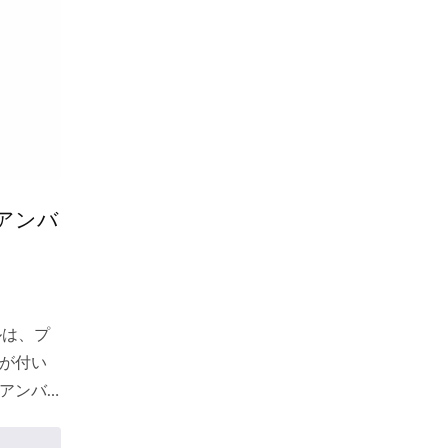
影響を
にロゴを
クなネ
し、ブ
ことが
のアンバ
ルは、プ
が付い
アンバ
す。こ
ッシ