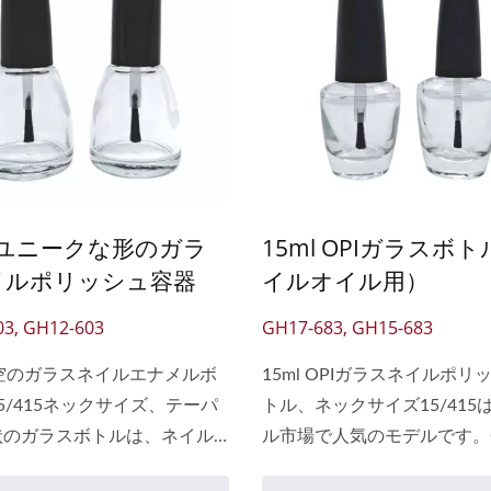
0ml角型ガラスボトル
5ml丸型ガラスボト
l ユニークな形のガラ
15ml OPIガラスボ
イルポリッシュ容器
イルオイル用）
3, GH12-603
GH17-683, GH15-683
の空のガラスネイルエナメルボ
15ml OPIガラスネイルポリ
5/415ネックサイズ、テーパ
トル、ネックサイズ15/415
状のガラスボトルは、ネイル
ル市場で人気のモデルです。GH
シュ、キューティクルオイ