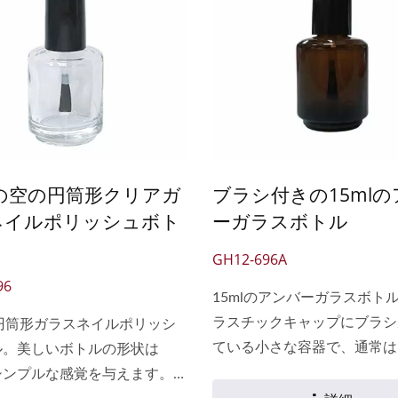
クル可能で、環境への影響を
リサイクル可能で、環境への
ます。 顧客はボトルにロゴを
軽減します。 顧客はボトル
たは印刷して、ユニークなネ
塗装または印刷して、ユニー
リッシュボトルを作成し、ブ
イルポリッシュボトルを作成
イメージを向上させることが
ランドイメージを向上させる
す。
できます。
lの空の円筒形クリアガ
ブラシ付きの15ml
ネイルポリッシュボト
ーガラスボトル
GH12-696A
96
15mlのアンバーガラスボト
ラスチックキャップにブラシ
の円筒形ガラスネイルポリッシ
ている小さな容器で、通常は
ル。美しいボトルの形状は
ー色のガラスで作られていま
シンプルな感覚を与えます。
れらのボトルは、ネイルポリ