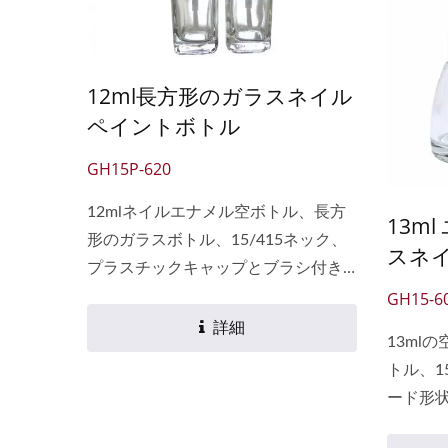
12ml長方形のガラスネイル
5ml丸型ガラスボトル
1
ペイントボトル
GH15P-620
12mlネイルエナメル空ボトル、長方
13m
形のガラスボトル、15/415ネック、
スネ
プラスチックキャップとブラシ付き
で、ネイルポリッシュに使用されま
GH15-60
す。 GH...
詳細
13ml
トル、1
ード形
ポリッ