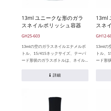
クリーンでボトルとキャップにロゴ
を印刷し、顧客がブランドで製品を
13ml ユニークな形のガラ
13m
うまく販売できるようにサポートし
スネイルポリッシュ容器
スネ
ます。
GH25-603
GH12-6
13mlの空のガラスネイルエナメルボ
13ml
トル、15/415ネックサイズ、テーパ
トル、1
ード形状のガラスボトルは、ネイル
ード形
ポリッシュ、キューティクルオイ
ポリッ
ル、ペイント、接着剤、リップグロ
ル、ペ
詳細
スなど、幅広い用途に使用されるユ
スなど
ニークなボトルです。 その外観は、
ニーク
従来の丸型や四角型のボトルよりも
従来の
魅力的で、視覚的な質感を加えま
魅力的
す。さらに、ガラスボトルの素材は
す。さ