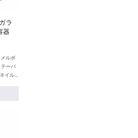
れるこ
を販売
のガラ
なりま
容器
ナメルボ
、テーパ
ネイル
オイ
プグロ
れるユ
外観は、
よりも
えま
素材は