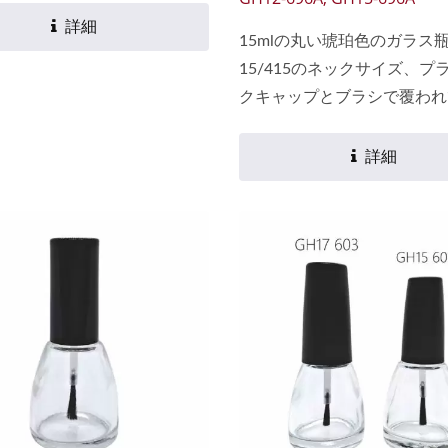
ーダ石灰ガラスで作られてお
詳細
15mlの丸い琥珀色のガラス
境保護のグリーンラベルに準
15/415のネックサイズ、プ
おり、環境汚染がなく、リサ
クキャップとブラシで覆われ
可能で、鉛とカドミウムの含
り、ネイルジェルとキューテ
国FDA基準を満たしていま
オイルの完璧なパッケージで
詳細
..
器はソーダ石灰ガラスで作ら
り、環境保護のグリーンラベ
拠しており、環境汚染がなく
イクル可能で、鉛とカドミウ
有量は米国FDA基準を満た
す。 異なるブラシが利用可
型または平型のスティックに
たは黒のデュポンナイロンの
り、1分で爪をスムーズにカ
ます。 ボトルとキャップに