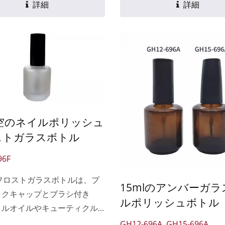
イント、接着剤、リップグロ
詳細
詳細
のためのユニークなボトルで
容器はソーダ石灰ガラスで作ら
り、環境保護のグリーンラベ
拠しており、環境汚染がな
サイクル可能で、鉛とカドミ
有量は米国FDA基準を満た
。 GH...
l空のネイルポリッシュ
ストガラスボトル
96F
のフロストガラスボトルは、プ
15mlのアンバーガ
ックキャップとブラシ付き
ルポリッシュボトル
イルオイルやキューティクル
のパッケージに最適です。 容
GH12-696A, GH15-696A