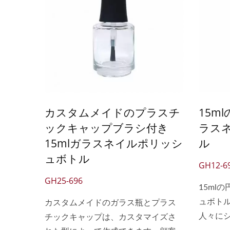
リサイクル可能で、環境への影響を
リサイ
軽減します。 顧客はボトルにロゴを
軽減し
塗装または印刷して、ユニークなネ
塗装ま
イルポリッシュボトルを作成し、ブ
イルポ
ランドイメージを向上させることが
ランド
できます。
できま
カスタムメイドのプラスチ
15m
ックキャップブラシ付き
ラス
15mlガラスネイルポリッシ
ル
ュボトル
GH12-6
GH25-696
15ml
ュボト
カスタムメイドのガラス瓶とプラス
人々に
チックキャップは、カスタマイズさ