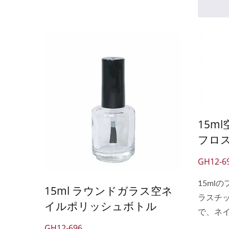
ル、ペ
スなど
す。 
れてお
ルに準
く、リ
ウムの含
しています
15m
フロ
GH12-6
15ml
15ml ラウンドガラス空ネ
ラスチ
イルポリッシュボトル
で、ネ
オイル
GH12-696