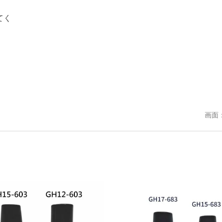
てく
画面