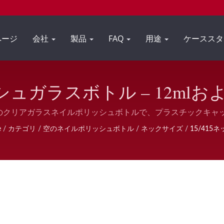
ページ
会社
製品
FAQ
用途
ケースス
ッシュガラスボトル – 12mlお
ス、キャップおよびブラシ付
5mlの空のクリアガラスネイルポリッシュボトルで、プラスチック
LEDジェル、キューティクルオイル、ネイルグルー、タッチアッ
e
/
カテゴリ
/
空のネイルポリッシュボトル
/
ネックサイズ
/
15/415