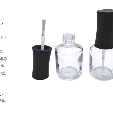
ル
ュボト
ズ、
と組み
イル
の塗
ラシ
塗料