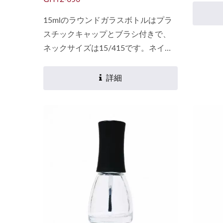
器はソ
15mlのラウンドガラスボトルはプラ
り、環
スチックキャップとブラシ付きで、
拠して
ネックサイズは15/415です。ネイル
イクル
ポリッシュ、キューティクルオイ
有量は米
ル、車の塗料、接着剤、グリッター
詳細
す。 GH.
などのパッケージに最適です。 多く
の車や家具の店舗が、クライアント
が車や家具の損傷部分を修理するた
めにブラシを使って塗料を詰めるた
めに15mlのラウンドボトルを購入し
ました。 プラスチックキャップは光
沢のある黒、マットブラック、白の
色で製造されています。キャップは
銀または金のアルミキャップで覆う
ことができます。 私たちはシルクス