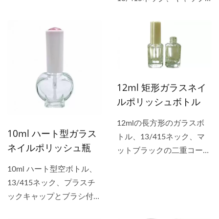
とブラシ付きで、ネイルポ
とブラシ付き。容器はソー
リッシュの充填に適してい
ダ石灰ガラス製で、環境保
ます。 ドロッパー付きの
護のグリーンラベルに準拠
ボトルは、美容市場での化
しており、環境汚染がな
粧用セラムやエッセンシャ
く、リサイクル可能で、鉛
ルオイルに適しています。
とカドミウムの含有量は米
12ml 矩形ガラスネイ
さまざまなキャップとブラ
国FDA基準を満たしていま
ルポリッシュボトル
シがボトル用に用意されて
す。 透明なガラス瓶は、
います。
ネイルポリッシュの色合い
12mlの長方形のガラスボ
10ml ハート型ガラス
や残量を確認するのに理想
トル、13/415ネック、マ
ネイルポリッシュ瓶
的な選択です。瓶には黒ま
ットブラックの二重コーテ
たは白のプラスチックキャ
ィングは、UV/LEDジェル
10ml ハート型空ボトル、
ップ、銀または金のアルミ
ネイルポリッシュのパッケ
13/415ネック、プラスチ
キャップが用意されていま
ージに最適な抗UVボトル
ックキャップとブラシ付
す。瓶にはデュポンナイロ
です。 プラスチックキャ
き、ネイルポリッシュオイ
ンブラシ、ネイルアートブ