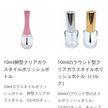
シ付きは、ネイルポリッシ
ップとブラシ付き。キャッ
ュ用の小型角型ボトルで
プとブラシ付きのボトル
す。 ボトル用にさまざま
は、液漏れの問題がない完
な丸型および角型プラスチ
璧なパッケージです。 ボ
ックキャップが利用可能で
トル用のさまざまなプラス
す。 リップグロスブラシ
チックキャップが利用可能
付きのボトルは、リップグ
です。キャップは黒、白、
ロスボトルに適用されま
銀、または金色です。 デ
す。
ュポンナイロンブラシ、ラ
10ml卵型クリアガラ
10mlのラウンド型ク
ウンドまたはフラットステ
スネイルポリッシュボ
リアガラスネイルポリ
ィック、クリアまたは黒の
トル
ッシュボトル（バル
毛が利用可能です。
ク）
10mlガラスネイルポリッ
シュボトル、卵型クリアガ
10mlのラウンド空のネイ
ラスボトル、13/415ネッ
ルポリッシュボトル、
ク、プラスチックキャップ
13/415ネック、キャップ