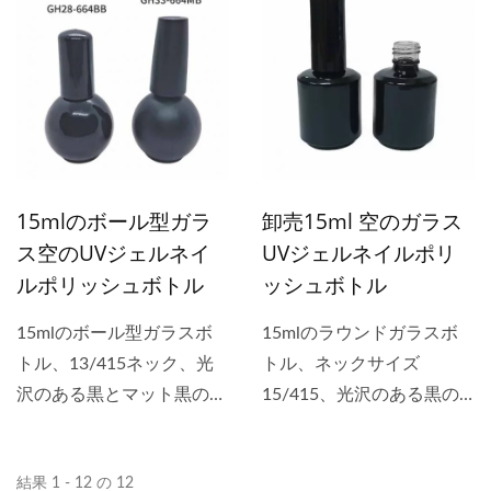
ッケージに最適です。 抗
黒、または白の二重コーテ
ルとキャップにロゴを印刷
UVガラス瓶は、化粧品セ
ィングが施されています。
し、顧客がブランドで製品
ラム、純粋なエッセンシャ
これはネイルジェルポリッ
をうまく販売できるように
ルオイル、マッサージオイ
シュ用のユニークなボトル
サポートします。
ル、アロマセラピーのブレ
です。ボトルは、最小注文
ンドなど、非常に敏感な処
数量に基づいて、パンテー
方を含む製品の充填によく
ンの色番号に従って、ピン
15mlのボール型ガラ
卸売15ml 空のガラス
使用されます。 GH...
クや紫などの他の色にコー
ス空のUVジェルネイ
UVジェルネイルポリ
ティングすることもできま
ルポリッシュボトル
ッシュボトル
す。 GH...
15mlのボール型ガラスボ
15mlのラウンドガラスボ
トル、13/415ネック、光
トル、ネックサイズ
沢のある黒とマット黒の二
15/415、光沢のある黒の
重コーティングは、
二重コーティングが施され
UV/LEDジェルネイルポリ
た不透明ボトルは、ネイル
結果 1 - 12 の 12
ッシュの包装に最適な抗
ジェルポリッシュ用です。