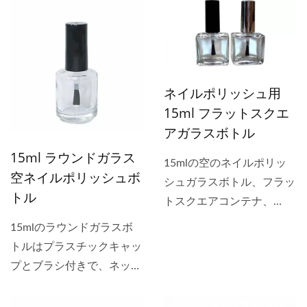
ップとブラシ付きの抗UV
ルを充填するために使用さ
ラシ、リップグロスブラシ
ガラスボトルは、化粧品セ
れます。 10ml...
を使用できます。
ラム、純粋なエッセンシャ
ルオイル、マッサージオイ
ル、アロマセラピーのブレ
ネイルポリッシュ用
ンドなど、非常に敏感なフ
15ml フラットスクエ
ォーミュラを含む製品の充
アガラスボトル
填に一般的に使用されま
す。 GH...
15ml ラウンドガラス
15mlの空のネイルポリッ
空ネイルポリッシュボ
シュガラスボトル、フラッ
トル
トスクエアコンテナ、
13/415ネック、キャップ
15mlのラウンドガラスボ
とブラシ付きは、ネイルポ
トルはプラスチックキャッ
リッシュ用の人気のボトル
プとブラシ付きで、ネック
です。 リップグロスブラ
サイズは15/415です。ネ
シ付きのボトルはリップグ
イルポリッシュ、キューテ