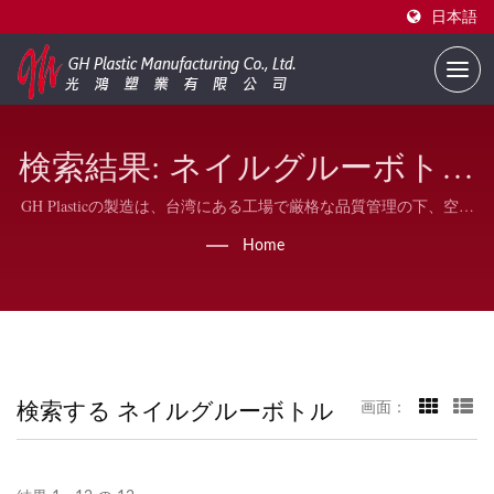
日本語
検索結果: ネイルグルーボトル
| ビジネス用のバルクネイルポ
GH Plasticの製造は、台湾にある工場で厳格な品質管理の下、空の
ネイルポリッシュボトルの主要な製造業者であり、ネイルポリッ
リッシュボトル | GH Plastic
Home
シュ用のプラスチックキャップ、デュポンナイロンブラシ、幅広
の平らな楕円ブラシも生産しています。
検索する ネイルグルーボトル
画面：