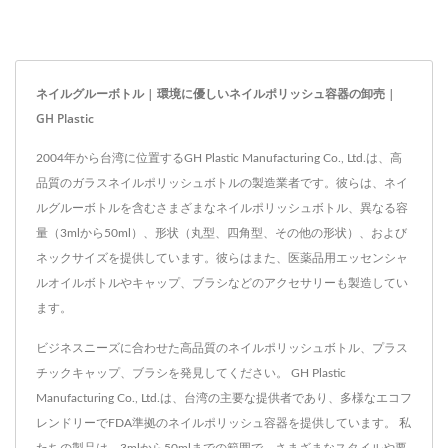
UVボトルです。 プラスチ
これは、光に敏感な製品を
ックキャップとブラシ付き
保存するために不可欠な最
の抗UVガラスボトルは、
高の抗UVボトルの一つで
ネイルグルーボトル | 環境に優しいネイルポリッシュ容器の卸売 |
化粧品用セラム、純粋なエ
す。 抗UV包装は、スキン
GH Plastic
ッセンシャルオイル、マッ
ケアや化粧品、医薬品、栄
2004年から台湾に位置するGH Plastic Manufacturing Co., Ltd.は、高
サージオイル、アロマセラ
養補助食品、化学製品、工
品質のガラスネイルポリッシュボトルの製造業者です。彼らは、ネイ
ピー用ブレンドなど、非常
業製品の市場で広く使用さ
ルグルーボトルを含むさまざまなネイルポリッシュボトル、異なる容
に敏感な成分を含む製品に
れています。 標準のクリ
量（3mlから50ml）、形状（丸型、四角型、その他の形状）、および
一般的に使用されます。
ア包装を使用すると、UV
ネックサイズを提供しています。彼らはまた、医薬品用エッセンシャ
GH...
光がクリア包装を通過し、
ルオイルボトルやキャップ、ブラシなどのアクセサリーも製造してい
光酸化を引き起こし、活性
ます。
成分を劣化させ、色を変
ビジネスニーズに合わせた高品質のネイルポリッシュボトル、プラス
え、風味を損ない、保存期
チックキャップ、ブラシを発見してください。 GH Plastic
間を短くする可能性があり
Manufacturing Co., Ltd.は、台湾の主要な提供者であり、多様なエコフ
ます。 GH...
レンドリーでFDA準拠のネイルポリッシュ容器を提供しています。 私