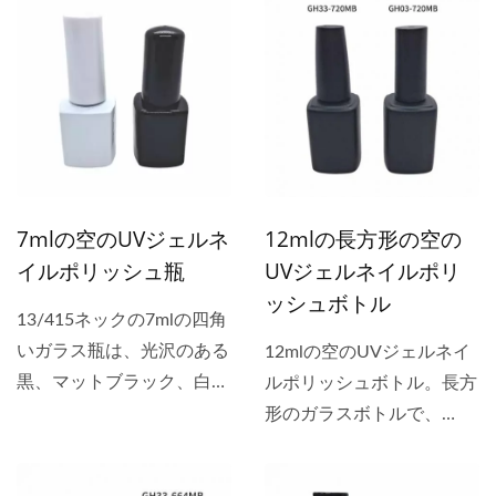
ロスに使用でき、ドロッパ
ィクルオイル、車の塗料、
ー付きはスキンケアオイル
接着剤、グリッターなどの
と化粧エッセンスに使用で
パッケージに最適です。
きます。 私たちは、ロン
多くの車や家具の店舗が、
ドングレースやNCLAなど
クライアントが車や家具の
のブランドボトルとして、
損傷部分を修理するために
シルクスクリーンまたはホ
ブラシを使って塗料を詰め
ットスタンピングでボトル
7mlの空のUVジェルネ
12mlの長方形の空の
るために15mlのラウンド
とキャップにロゴを印刷
イルポリッシュ瓶
UVジェルネイルポリ
ボトルを購入しました。
し、顧客が市場でブランド
ッシュボトル
プラスチックキャップは光
13/415ネックの7mlの四角
とともに製品をうまく販売
沢のある黒、マットブラッ
いガラス瓶は、光沢のある
12mlの空のUVジェルネイ
できるように支援します。
ク、白の色で製造されてい
黒、マットブラック、白、
ルポリッシュボトル。長方
ます。キャップは銀または
その他の色で二重コーティ
形のガラスボトルで、
金のアルミキャップで覆う
ングが可能で、UV/LEDジ
13/415のネックを持ち、
ことができます。 私たち
ェルネイルポリッシュのパ
光沢のある黒、マットな
はシルクスクリーンでボト