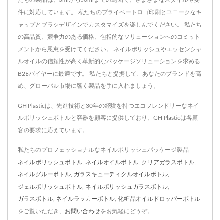
たちの製品は、3mlから50mlまでの範囲で、さまざまなスタイルや要
件に対応しています。 私たちのプライベートロゴ印刷とユニークなキ
ャップとブラシデザインでカスタマイズを楽しんでください。 私たち
の高品質、競争力のある価格、包括的なソリューションへのコミット
メントから恩恵を受けてください。 ネイルポリッシュやエッセンシャ
ルオイルの信頼性が高く革新的なパッケージソリューションを求める
B2Bバイヤーに最適です。 私たちと提携して、あなたのブランドを高
め、グローバル市場に響く製品を手に入れましょう。
GH Plasticは、先進技術と30年の経験を持つエコフレンドリーなネイ
ルポリッシュボトルと容器を顧客に提供しており、GH Plasticは各顧
客の要求に応えています。
私たちのプロフェッショナルなネイルポリッシュパッケージ製品
ネイルポリッシュボトル
,
ネイルオイルボトル
,
クリアガラスボトル
,
ネイルグルーボトル
,
ガラスキューティクルオイルボトル
,
ジェルポリッシュボトル
,
ネイルポリッシュガラスボトル
,
ガラスボトル
,
ネイルラッカーボトル
,
化粧品オイルドロッパーボトル
をご覧いただき、
お問い合わせ
をお気軽にどうぞ。