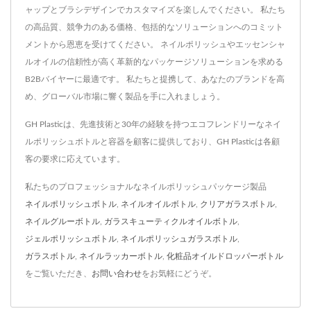
ャップとブラシデザインでカスタマイズを楽しんでください。 私たち
の高品質、競争力のある価格、包括的なソリューションへのコミット
メントから恩恵を受けてください。 ネイルポリッシュやエッセンシャ
ルオイルの信頼性が高く革新的なパッケージソリューションを求める
B2Bバイヤーに最適です。 私たちと提携して、あなたのブランドを高
め、グローバル市場に響く製品を手に入れましょう。
GH Plasticは、先進技術と30年の経験を持つエコフレンドリーなネイ
ルポリッシュボトルと容器を顧客に提供しており、GH Plasticは各顧
客の要求に応えています。
私たちのプロフェッショナルなネイルポリッシュパッケージ製品
ネイルポリッシュボトル
,
ネイルオイルボトル
,
クリアガラスボトル
,
ネイルグルーボトル
,
ガラスキューティクルオイルボトル
,
ジェルポリッシュボトル
,
ネイルポリッシュガラスボトル
,
ガラスボトル
,
ネイルラッカーボトル
,
化粧品オイルドロッパーボトル
をご覧いただき、
お問い合わせ
をお気軽にどうぞ。