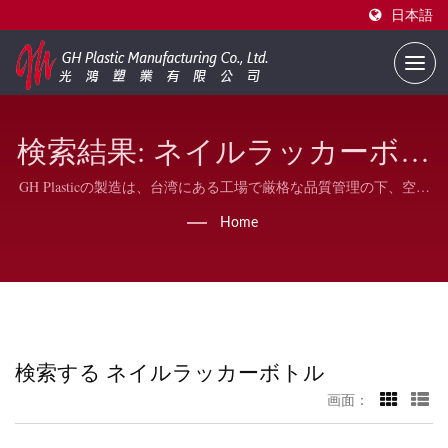
日本語
検索結果: ネイルラッカーボト
ル | ビジネス用のバルクネイ
GH Plasticの製造は、台湾にある工場で厳格な品質管理の下、空の
ネイルポリッシュボトルの主要な製造業者であり、ネイルポリッ
ルポリッシュボトル | GH
Home
シュ用のプラスチックキャップ、デュポンナイロンブラシ、幅広
の平らな楕円ブラシも生産しています。
Plastic
検索する ネイルラッカーボトル
画面：