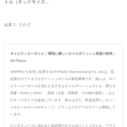
が必要なお客様に適してい
トル（ネックサイズ
ます。無駄を出さずに新し
13/415）は、ネイル市場
い色を持ち運び、試すのに
で人気のモデルです。 こ
結果 1 - 2 の 2
便利です。 #04...
のボトルにはネイルラッカ
ー用のキャップブラシと、
化粧品用のピペットドロッ
パーが付いています。 こ
ネイルラッカーボトル | 環境に優しいネイルポリッシュ容器の卸売 |
のボトルは、シルクスクリ
GH Plastic
ーン印刷でロゴを入れるこ
2004年から台湾に位置するGH Plastic Manufacturing Co., Ltd.は、高
とができ、ブランドのネイ
品質のガラスネイルポリッシュボトルの製造業者です。彼らは、ネイ
ルポリッシュボトルとして
ルラッカーボトルを含むさまざまなネイルポリッシュボトル、異なる
使用できます。
容量（3mlから50ml）、形状（丸型、四角型、その他の形状）、およ
びネックサイズを提供しています。彼らはまた、医薬品用エッセンシ
ャルオイルボトルやキャップ、ブラシなどのアクセサリーも製造して
います。
ビジネスニーズに合わせた高品質のネイルポリッシュボトル、プラス