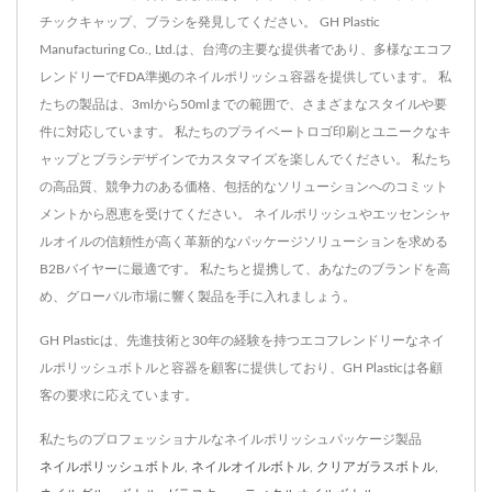
チックキャップ、ブラシを発見してください。 GH Plastic
Manufacturing Co., Ltd.は、台湾の主要な提供者であり、多様なエコフ
レンドリーでFDA準拠のネイルポリッシュ容器を提供しています。 私
たちの製品は、3mlから50mlまでの範囲で、さまざまなスタイルや要
件に対応しています。 私たちのプライベートロゴ印刷とユニークなキ
ャップとブラシデザインでカスタマイズを楽しんでください。 私たち
の高品質、競争力のある価格、包括的なソリューションへのコミット
メントから恩恵を受けてください。 ネイルポリッシュやエッセンシャ
ルオイルの信頼性が高く革新的なパッケージソリューションを求める
B2Bバイヤーに最適です。 私たちと提携して、あなたのブランドを高
め、グローバル市場に響く製品を手に入れましょう。
GH Plasticは、先進技術と30年の経験を持つエコフレンドリーなネイ
ルポリッシュボトルと容器を顧客に提供しており、GH Plasticは各顧
客の要求に応えています。
私たちのプロフェッショナルなネイルポリッシュパッケージ製品
ネイルポリッシュボトル
,
ネイルオイルボトル
,
クリアガラスボトル
,