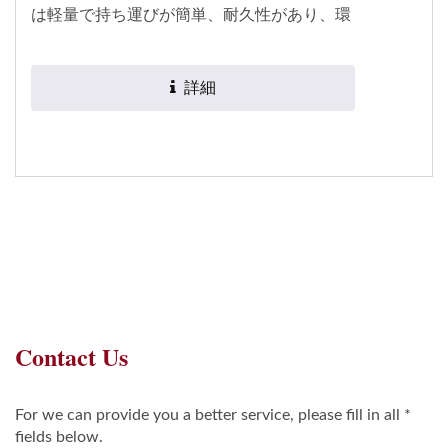
は軽量で持ち運びが簡単、耐久性があり、環
境に優しく、リサイクル可能で、耐腐食性に
優れています。 これらのボトルは、エッセ
詳細
ンシャルオイル、化粧品、ケア製品、医療用
品、化学薬品などの液体製品を保存すること
もでき、各使用時の用量を簡単にコントロー
ルできるプラスチックドロッパーが装備され
ています。 このPPドリップボトルにはプラ
スチックドロッパーが含まれています。特許
を取得しており、特許番号はM638414で
す。 さらに、食品グレードの認証を取得し
ており、健康製品やさまざまな食品を保管で
きます。SGS認証を取得しており、安心して
使用できます。