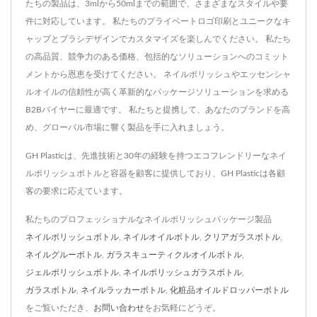
たちの製品は、3mlから50mlまでの範囲で、さまざまなスタイルや要
件に対応しています。 私たちのプライベートロゴ印刷とユニークなキ
ャップとブラシデザインでカスタマイズを楽しんでください。 私たち
の高品質、競争力のある価格、包括的なソリューションへのコミット
メントから恩恵を受けてください。 ネイルポリッシュやエッセンシャ
ルオイルの信頼性が高く革新的なパッケージソリューションを求める
B2Bバイヤーに最適です。 私たちと提携して、あなたのブランドを高
め、グローバル市場に響く製品を手に入れましょう。
GH Plasticは、先進技術と30年の経験を持つエコフレンドリーなネイ
ルポリッシュボトルと容器を顧客に提供しており、GH Plasticは各顧
客の要求に応えています。
私たちのプロフェッショナルなネイルポリッシュパッケージ製品
ネイルポリッシュボトル
,
ネイルオイルボトル
,
クリアガラスボトル
,
ネイルグルーボトル
,
ガラスキューティクルオイルボトル
,
ジェルポリッシュボトル
,
ネイルポリッシュガラスボトル
,
ガラスボトル
,
ネイルラッカーボトル
,
化粧品オイルドロッパーボトル
をご覧いただき、
お問い合わせ
をお気軽にどうぞ。