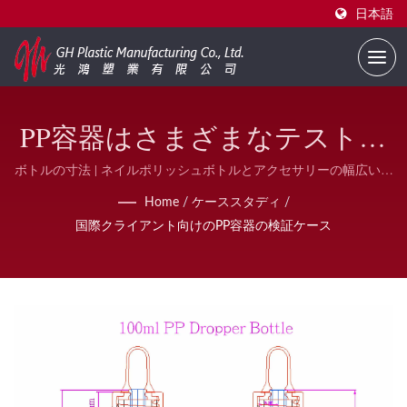
日本語
PP容器はさまざまなテストを
経て好評を得ました | カスタ
ボトルの寸法 | ネイルポリッシュボトルとアクセサリーの幅広い品
揃え | GH Plastic
ム印刷ネイルポリッシュボト
Home
/
ケーススタディ
/
国際クライアント向けのPP容器の検証ケース
ルのサプライヤー | GH Plastic