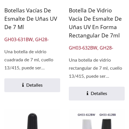
Botellas Vacías De
Botella De Vidrio
Esmalte De Uñas UV
Vacía De Esmalte De
De 7 Ml
Uñas UV En Forma
Rectangular De 7ml
GH03-631BW, GH28-
631BB
GH03-632BW, GH28-
Una botella de vidrio
632BB
cuadrada de 7 ml, cuello
Una botella de vidrio
13/415, puede ser
rectangular de 7 ml, cuello
recubierta en negro
13/415, puede ser
brillante,...
recubierta en negro
Detalles
brillante,...
Detalles