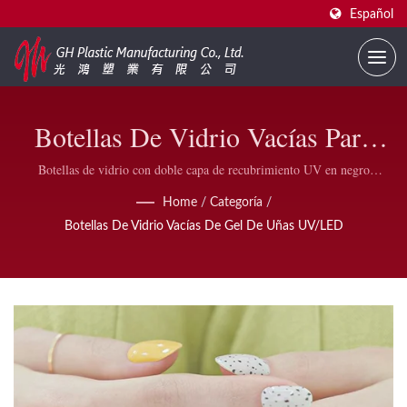
Español
Botellas De Vidrio Vacías Para
Uñas De Gel UV/LED – 4ml A
Botellas de vidrio con doble capa de recubrimiento UV en negro
brillante, negro mate o blanco brillante, diseñadas para proteger geles de
15ml Recubiertas Contra UV Con
Home
/
Categoría
/
uñas sensibles a la luz, sueros cosméticos y aceites esenciales de la
Botellas De Vidrio Vacías De Gel De Uñas UV/LED
degradación inducida por UV — disponibles en tamaños de cuello 13/415
Tapas Y Pinceles
y 15/415 con un tiempo de entrega de 4 semanas.