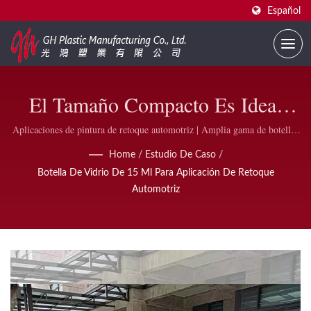
Español
El Tamaño Compacto Es Ideal
Para Pequeños Retoques, Con Una
Aplicaciones de pintura de retoque automotriz | Amplia gama de botellas
de esmalte de uñas y accesorios | GH Plastic
Botella Transparente Que Facilita
Home
/
Estudio De Caso
/
Botella De Vidrio De 15 Ml Para Aplicación De Retoque
La Identificación Del Color, Lo
Automotriz
Que Lo Hace Muy Favorecido Por
Marcas Automotrices Y Talleres
De Reparación | Proveedor De
Botellas De Esmalte De Uñas