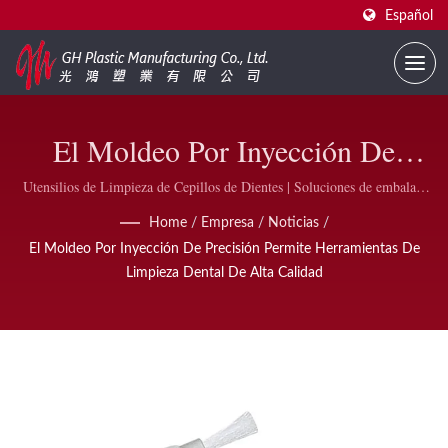
Español
El Moldeo Por Inyección De
Precisión Permite Herramientas
Utensilios de Limpieza de Cepillos de Dientes | Soluciones de embalaje
de esmalte de uñas de alta calidad | GH Plastic
De Limpieza Dental De Alta
Home
/
Empresa
/
Noticias
/
El Moldeo Por Inyección De Precisión Permite Herramientas De
Calidad | Envases De Esmalte De
Limpieza Dental De Alta Calidad
Uñas Que Cumplen Con La FDA
Para Empresas | GH Plastic