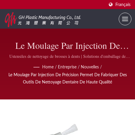
Français
Le Moulage Par Injection De
Précision Permet De Fabriquer
Ustensiles de nettoyage de brosses à dents | Solutions d'emballage de
vernis à ongles de haute qualité | GH Plastic
Des Outils De Nettoyage Dentaire
Home
/
Entreprise
/
Nouvelles
/
Le Moulage Par Injection De Précision Permet De Fabriquer Des
De Haute Qualité | Emballage De
Outils De Nettoyage Dentaire De Haute Qualité
Vernis À Ongles Conforme À La
FDA B2B | GH Plastic