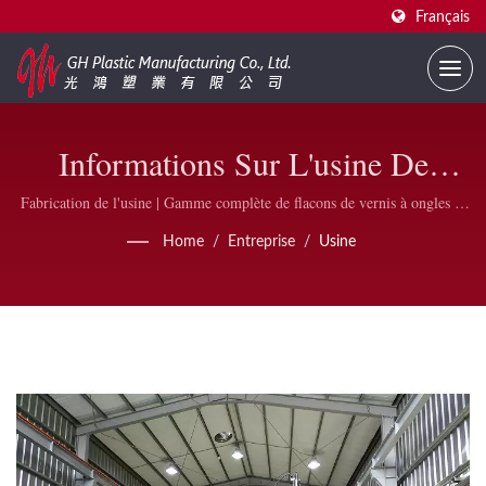
Français
Informations Sur L'usine De
Fabrication GH Plastic |
Fabrication de l'usine | Gamme complète de flacons de vernis à ongles et
accessoires | GH Plastic
Fournisseur De Flacons De Vernis
Home
/
Entreprise
/
Usine
À Ongles Personnalisés | GH
Plastic