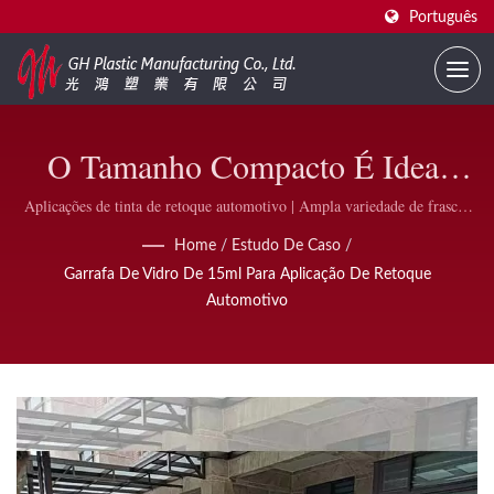
Português
O Tamanho Compacto É Ideal
Para Pequenos Retoques, Com
Aplicações de tinta de retoque automotivo | Ampla variedade de frascos
de esmalte e acessórios | GH Plastic
Uma Garrafa Transparente Que
Home
/
Estudo De Caso
/
Garrafa De Vidro De 15ml Para Aplicação De Retoque
Facilita A Identificação Da Cor,
Automotivo
Tornando-A Muito Apreciada Por
Marcas Automotivas E Oficinas
De Reparo | Fornecedor De
Frascos De Esmalte