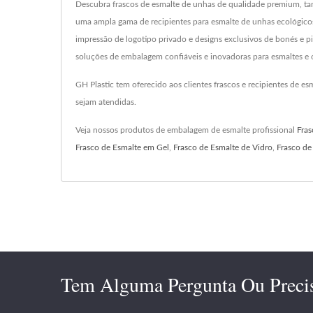
Descubra frascos de esmalte de unhas de qualidade premium, tam
uma ampla gama de recipientes para esmalte de unhas ecológicos
impressão de logotipo privado e designs exclusivos de bonés e 
soluções de embalagem confiáveis e inovadoras para esmaltes e 
GH Plastic tem oferecido aos clientes frascos e recipientes de 
sejam atendidas.
Veja nossos produtos de embalagem de esmalte profissional
Fras
Frasco de Esmalte em Gel
,
Frasco de Esmalte de Vidro
,
Frasco de
Tem Alguma Pergunta Ou Preci