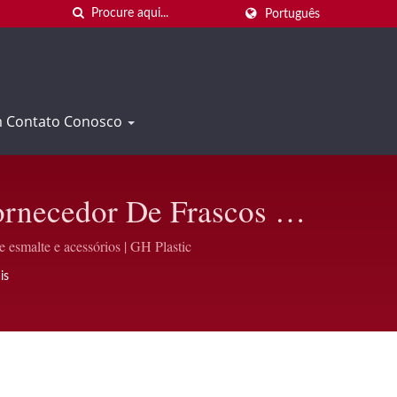
Português
m Contato Conosco
Fornecedor De Frascos De
tic
 esmalte e acessórios | GH Plastic
is