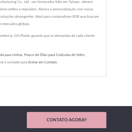
facturing Co., Ltd., um fornecedor líder em Taiwan, oferece
ios estilos e requisitos. Abrace a personalização com nossa
 e soluções abrangentes. Ideal para compradores B2B que buscam
m mercados globais.
eriência, GH Plastic garante que as demandas de cada cliente
ola para Unhas
,
Frasco de Óleo para Cutículas de Vidro
,
-se à vontade para
Entrar em Contato
.
CONTATO AGORA!!