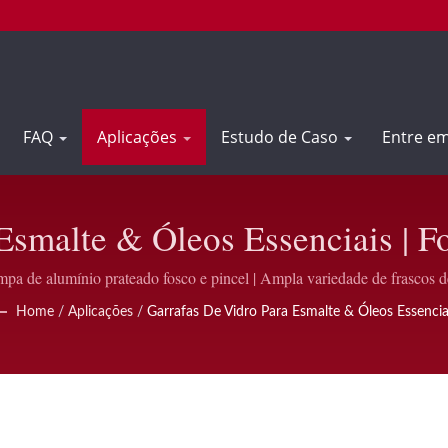
FAQ
Aplicações
Estudo de Caso
Entre e
Esmalte & Óleos Essenciais | 
malte Personalizados | GH Plas
pa de alumínio prateado fosco e pincel | Ampla variedade de frascos de
Home
/
Aplicações
/
Garrafas De Vidro Para Esmalte & Óleos Essencia