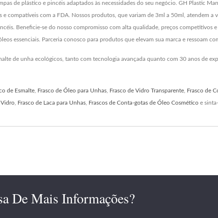
pas de plástico e pincéis adaptados às necessidades do seu negócio. GH Plastic Manu
 e compatíveis com a FDA. Nossos produtos, que variam de 3ml a 50ml, atendem a vár
pincéis. Beneficie-se do nosso compromisso com alta qualidade, preços competitivos
óleos essenciais. Parceria conosco para produtos que elevam sua marca e ressoam co
esmalte de unha ecológicos, tanto com tecnologia avançada quanto com 30 anos de exp
co de Esmalte
,
Frasco de Óleo para Unhas
,
Frasco de Vidro Transparente
,
Frasco de C
 Vidro
,
Frasco de Laca para Unhas
,
Frascos de Conta-gotas de Óleo Cosmético
e sinta
sa De Mais Informações?