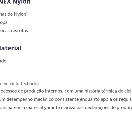
YNEX Nylon
nas de Nylon)
ropa
icas restritas
aterial
ndo:
o em ciclo fechado)
rocessos de produção internos, com uma história térmica de cic
 um desempenho mecânico consistente enquanto apoia os requisit
transparência material garante clareza nas declarações de produt