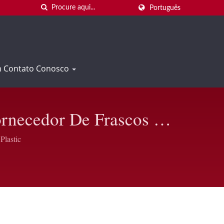
Português
m Contato Conosco
rnecedor De Frascos De
tic
Plastic