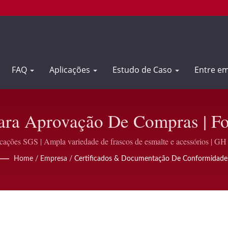
FAQ
Aplicações
Estudo de Caso
Entre e
ara Aprovação De Compras | Fo
malte Personalizados | GH Plas
icações SGS | Ampla variedade de frascos de esmalte e acessórios | GH 
Home
/
Empresa
/
Certificados & Documentação De Conformidade