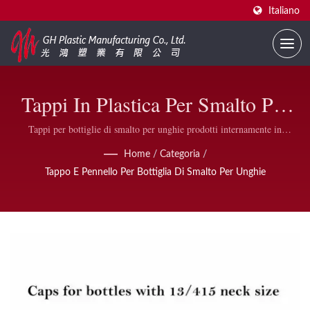
Italiano
Tappi In Plastica Per Smalto Per
Unghie – Tappi A Vite
Tappi per bottiglie di smalto per unghie prodotti internamente in
dimensioni di collo 11/415, 13/415, 15/415 e 20/415 — disponibili in
All'ingrosso In Diverse
Home
/
Categoria
/
nero opaco, bianco opaco e colori personalizzati con MOQ ridotto per
Tappo E Pennello Per Bottiglia Di Smalto Per Unghie
articoli a magazzino e ordini di colori personalizzati flessibili.
Dimensioni E Colori