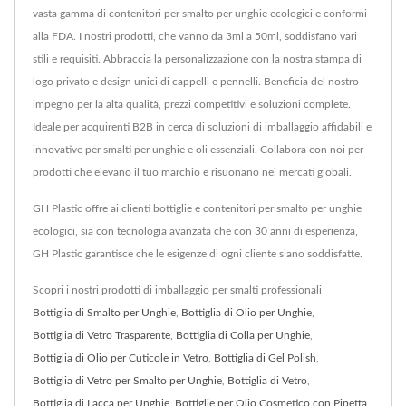
vasta gamma di contenitori per smalto per unghie ecologici e conformi
alla FDA. I nostri prodotti, che vanno da 3ml a 50ml, soddisfano vari
stili e requisiti. Abbraccia la personalizzazione con la nostra stampa di
logo privato e design unici di cappelli e pennelli. Beneficia del nostro
impegno per la alta qualità, prezzi competitivi e soluzioni complete.
Ideale per acquirenti B2B in cerca di soluzioni di imballaggio affidabili e
innovative per smalti per unghie e oli essenziali. Collabora con noi per
prodotti che elevano il tuo marchio e risuonano nei mercati globali.
GH Plastic offre ai clienti bottiglie e contenitori per smalto per unghie
ecologici, sia con tecnologia avanzata che con 30 anni di esperienza,
GH Plastic garantisce che le esigenze di ogni cliente siano soddisfatte.
Scopri i nostri prodotti di imballaggio per smalti professionali
Bottiglia di Smalto per Unghie
,
Bottiglia di Olio per Unghie
,
Bottiglia di Vetro Trasparente
,
Bottiglia di Colla per Unghie
,
Bottiglia di Olio per Cuticole in Vetro
,
Bottiglia di Gel Polish
,
Bottiglia di Vetro per Smalto per Unghie
,
Bottiglia di Vetro
,
Bottiglia di Lacca per Unghie
,
Bottiglie per Olio Cosmetico con Pipetta