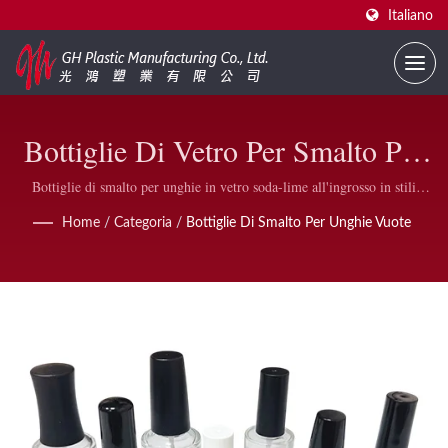
Italiano
Bottiglie Di Vetro Per Smalto Per
Unghie Vuote — Da 3ml A 50ml
Bottiglie di smalto per unghie in vetro soda-lime all'ingrosso in stili
rotondi e quadrati, con tappi in plastica abbinati, pennelli e rivestimenti
Con Tappi E Pennelli
Home
/
Categoria
/
Bottiglie Di Smalto Per Unghie Vuote
anti-UV. Conforme alla FDA e disponibili in ordini all'ingrosso o in
cartoni singoli.