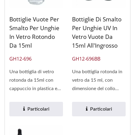
Bottiglie Vuote Per
Bottiglie Di Smalto
Smalto Per Unghie
Per Unghie UV In
In Vetro Rotondo
Vetro Vuote Da
Da 15ml
15ml All'Ingrosso
GH12-696
GH12-696BB
Una bottiglia di vetro
Una bottiglia rotonda in
rotonda da 15ml con
vetro da 15 ml, con
cappuccio in plastica e
dimensione del collo
pennello, dimensione
15/415, con doppio
collo...
rivestimento...
Particolari
Particolari