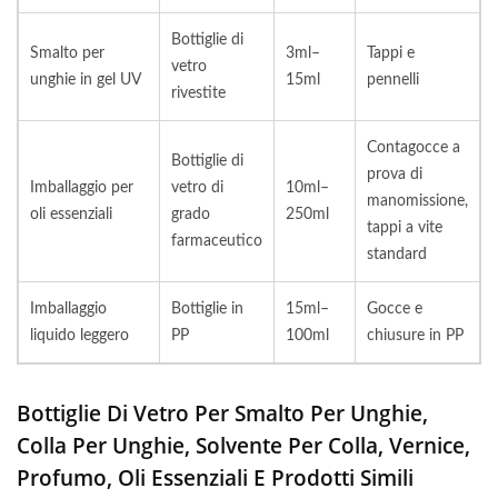
Bottiglie di
Smalto per
3ml–
Tappi e
vetro
unghie in gel UV
15ml
pennelli
rivestite
Contagocce a
Bottiglie di
prova di
Imballaggio per
vetro di
10ml–
manomissione,
oli essenziali
grado
250ml
tappi a vite
farmaceutico
standard
Imballaggio
Bottiglie in
15ml–
Gocce e
liquido leggero
PP
100ml
chiusure in PP
Bottiglie Di Vetro Per Smalto Per Unghie,
Colla Per Unghie, Solvente Per Colla, Vernice,
Profumo, Oli Essenziali E Prodotti Simili