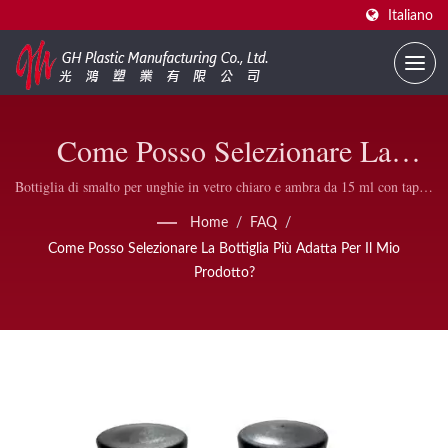
Italiano
Come Posso Selezionare La
Bottiglia Più Adatta Per Il Mio
Bottiglia di smalto per unghie in vetro chiaro e ambra da 15 ml con tappo
e pennello | Bottiglie di smalto per unghie ecologiche – Stampa logo
Prodotto? | Imballaggio Per
Home
/
FAQ
/
personalizzata disponibile | GH Plastic
Come Posso Selezionare La Bottiglia Più Adatta Per Il Mio
Smalto Per Unghie Conforme Alla
Prodotto?
FDA B2B | GH Plastic