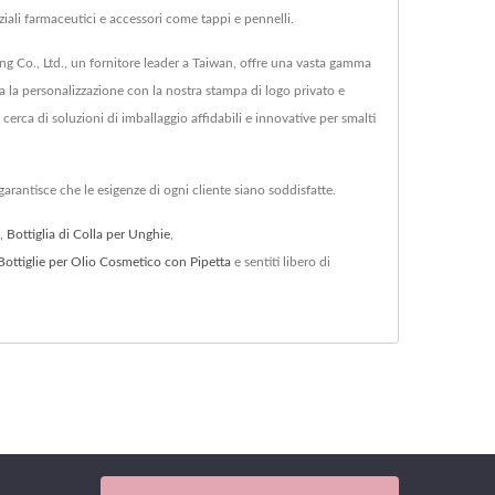
iali farmaceutici e accessori come tappi e pennelli.
ing Co., Ltd., un fornitore leader a Taiwan, offre una vasta gamma
ia la personalizzazione con la nostra stampa di logo privato e
cerca di soluzioni di imballaggio affidabili e innovative per smalti
garantisce che le esigenze di ogni cliente siano soddisfatte.
,
Bottiglia di Colla per Unghie
,
Bottiglie per Olio Cosmetico con Pipetta
e sentiti libero di