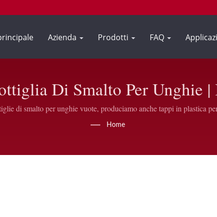
principale
Azienda
Prodotti
FAQ
Applicaz
ottiglia Di Smalto Per Unghie |
 All'ingrosso Per Aziende | GH 
iglie di smalto per unghie vuote, produciamo anche tappi in plastica pe
 più ampi nella nostra fabbrica situata a Taiwan, sotto un rigoroso controll
Home