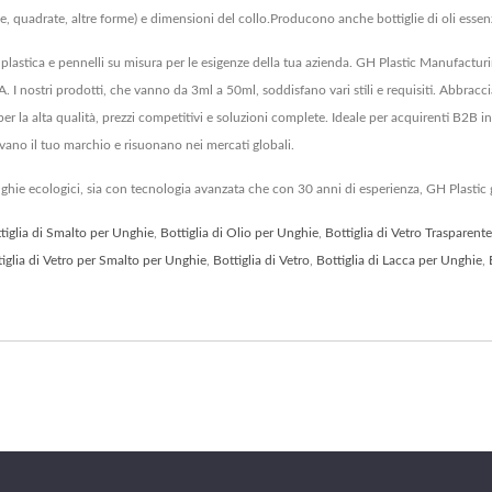
, quadrate, altre forme) e dimensioni del collo.Producono anche bottiglie di oli essenz
 plastica e pennelli su misura per le esigenze della tua azienda. GH Plastic Manufactur
. I nostri prodotti, che vanno da 3ml a 50ml, soddisfano vari stili e requisiti. Abbracc
er la alta qualità, prezzi competitivi e soluzioni complete. Ideale per acquirenti B2B in 
evano il tuo marchio e risuonano nei mercati globali.
unghie ecologici, sia con tecnologia avanzata che con 30 anni di esperienza, GH Plastic 
tiglia di Smalto per Unghie
,
Bottiglia di Olio per Unghie
,
Bottiglia di Vetro Trasparente
iglia di Vetro per Smalto per Unghie
,
Bottiglia di Vetro
,
Bottiglia di Lacca per Unghie
,