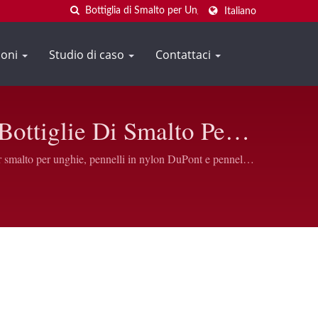
Italiano
ioni
Studio di caso
Contattaci
 Bottiglie Di Smalto Per
Plastic
r smalto per unghie, pennelli in nylon DuPont e pennelli
o di qualità.