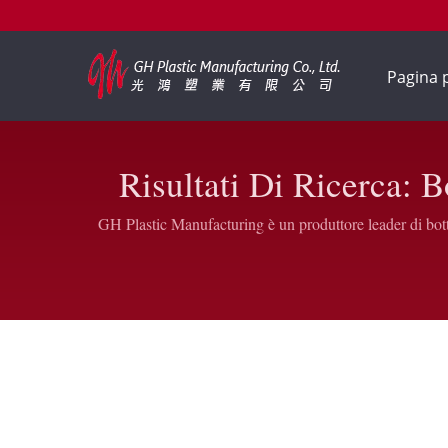
Pagina 
Risultati Di Ricerca: B
Unghie
GH Plastic Manufacturing è un produttore leader di bott
ovali piatti