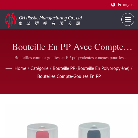
Français
Bouteille En PP Avec Compte-
Gouttes En PP – Emballage
Bouteilles compte-gouttes en PP polyvalentes conçues pour les
cosmétiques, les soins de la peau, le shampoing, l'après-shampoing et le
Liquide Cosmétique Compact
Home
/
Catégorie
/
Bouteille PP (Bouteille En Polypropylène)
/
gel douche — disponibles en tailles compactes avec des designs colorés
Bouteilles Compte-Gouttes En PP
pour une utilisation facile en déplacement.