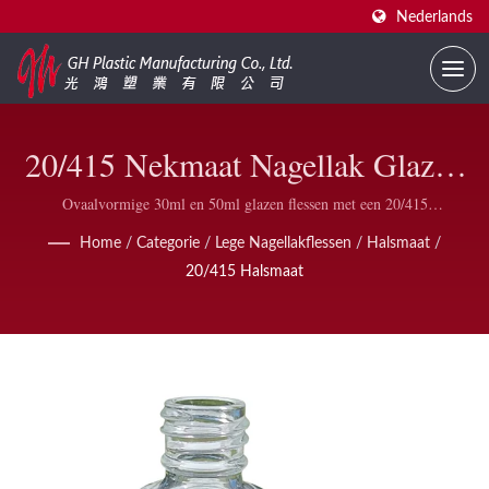
Nederlands
20/415 Nekmaat Nagellak Glazen
Flessen – 30ml & 50ml Met
Ovaalvormige 30ml en 50ml glazen flessen met een 20/415
nekafwerking, gecombineerd met in-house geproduceerde plastic doppen
Plastic Doppen En Borstels
Home
/
Categorie
/
Lege Nagellakflessen
/
Halsmaat
/
en lange borstels — ideaal voor nagellijm en nagellijmverwijderaar
20/415 Halsmaat
toepassingen.