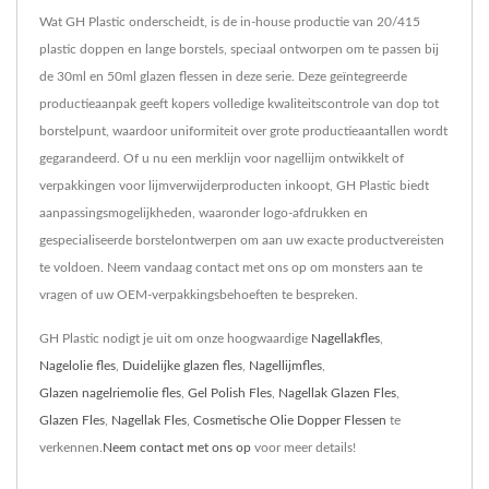
Wat GH Plastic onderscheidt, is de in-house productie van 20/415
plastic doppen en lange borstels, speciaal ontworpen om te passen bij
de 30ml en 50ml glazen flessen in deze serie. Deze geïntegreerde
productieaanpak geeft kopers volledige kwaliteitscontrole van dop tot
borstelpunt, waardoor uniformiteit over grote productieaantallen wordt
gegarandeerd. Of u nu een merklijn voor nagellijm ontwikkelt of
verpakkingen voor lijmverwijderproducten inkoopt, GH Plastic biedt
aanpassingsmogelijkheden, waaronder logo-afdrukken en
gespecialiseerde borstelontwerpen om aan uw exacte productvereisten
te voldoen. Neem vandaag contact met ons op om monsters aan te
vragen of uw OEM-verpakkingsbehoeften te bespreken.
GH Plastic nodigt je uit om onze hoogwaardige
Nagellakfles
,
Nagelolie fles
,
Duidelijke glazen fles
,
Nagellijmfles
,
Glazen nagelriemolie fles
,
Gel Polish Fles
,
Nagellak Glazen Fles
,
Glazen Fles
,
Nagellak Fles
,
Cosmetische Olie Dopper Flessen
te
verkennen.
Neem contact met ons op
voor meer details!