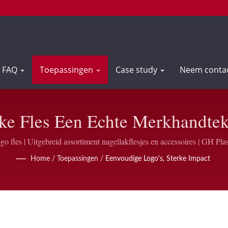
FAQ
Toepassingen
Case study
Neem conta
e Fles Een Echte Merkhandtek
 Bedrukte Nagellakflesjes | GH
go fles | Uitgebreid assortiment nagellakflesjes en accessoires | GH Plas
Home
/
Toepassingen
/
Eenvoudige Logo's, Sterke Impact