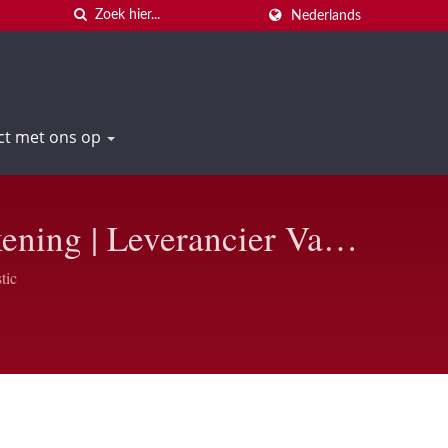
Nederlands
ct met ons op
ening | Leverancier Van
 Plastic
tic