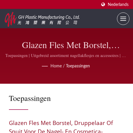
Nederlands
Glazen Fles Met Borstel,
Druppelaar Of Spuit Voor De
Toepassingen | Uitgebreid assortiment nagellakflesjes en accessoires | GH
Plastic
Nagel- En Cosmetica-Industrie |
Home
/
Toepassingen
Leverancier Van Op Maat
Bedrukte Nagellakflesjes | GH
Toepassingen
Plastic
Glazen Fles Met Borstel, Druppelaar Of
Spuit Voor De Nagel- En Cosmetica-