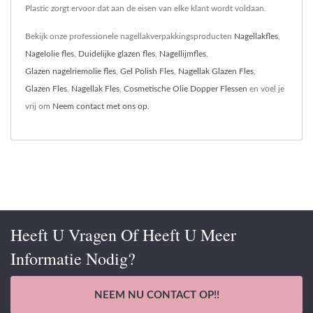
Plastic zorgt ervoor dat aan de eisen van elke klant wordt voldaan.
Bekijk onze professionele nagellakverpakkingsproducten
Nagellakfles
,
Nagelolie fles
,
Duidelijke glazen fles
,
Nagellijmfles
,
Glazen nagelriemolie fles
,
Gel Polish Fles
,
Nagellak Glazen Fles
,
Glazen Fles
,
Nagellak Fles
,
Cosmetische Olie Dopper Flessen
en voel je
vrij om
Neem contact met ons op
.
Heeft U Vragen Of Heeft U Meer
Informatie Nodig?
NEEM NU CONTACT OP!!