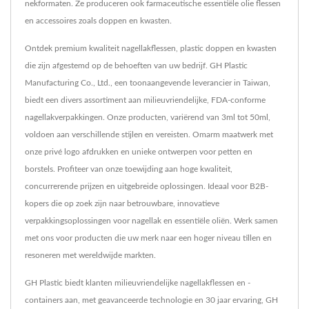
nekformaten. Ze produceren ook farmaceutische essentiële olie flessen
en accessoires zoals doppen en kwasten.
Ontdek premium kwaliteit nagellakflessen, plastic doppen en kwasten
die zijn afgestemd op de behoeften van uw bedrijf. GH Plastic
Manufacturing Co., Ltd., een toonaangevende leverancier in Taiwan,
biedt een divers assortiment aan milieuvriendelijke, FDA-conforme
nagellakverpakkingen. Onze producten, variërend van 3ml tot 50ml,
voldoen aan verschillende stijlen en vereisten. Omarm maatwerk met
onze privé logo afdrukken en unieke ontwerpen voor petten en
borstels. Profiteer van onze toewijding aan hoge kwaliteit,
concurrerende prijzen en uitgebreide oplossingen. Ideaal voor B2B-
kopers die op zoek zijn naar betrouwbare, innovatieve
verpakkingsoplossingen voor nagellak en essentiële oliën. Werk samen
met ons voor producten die uw merk naar een hoger niveau tillen en
resoneren met wereldwijde markten.
GH Plastic biedt klanten milieuvriendelijke nagellakflessen en -
containers aan, met geavanceerde technologie en 30 jaar ervaring, GH