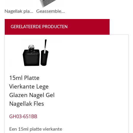
Nagellak plastic doppen voor glazen flessen met 13/415 hals
Geassembleerde Druppelaars op Schalen Pakket
GERELATEERDE PRODUCTEN
15ml Platte
Vierkante Lege
Glazen Nagel Gel
Nagellak Fles
GH03-651BB
Een 15ml platte vierkante