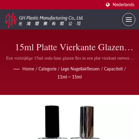
Nederlands
15ml Platte Vierkante Glazen
Nagellakfles Met Dop En Borstel
Een veelzijdige 15ml soda-lime glazen fles in een plat vierkant ontwerp,
beschikbaar met meerdere dopstijlen, DuPont nylon borstels, lipgloss
Home
/
Categorie
/
Lege Nagellakflessen
/
Capaciteit
/
borstel of druppelaar — met aangepaste logo-print voor gemerkte
11ml ~ 15ml
nagellak, lipgloss en huidverzorgingsproducten.