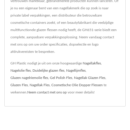
vertrouwen marktklaar, gebrandmerkte producten kunnen lanceren. Of
je nu een eigenaar bent van een nagellakmerk die op zoek is naar
private label verpakkingen, een distributeur die betrouwbare
cosmetische containers zoekt, of een beautyfabrikant die veelzijdige
multifunctionele glazen flessen nodig heeft, de GH651-serie biedt een
complete, aanpasbare verpakkingsoplossing. Neem vandaag contact
met ons op om uw order specificaties, dopselectie en logo
afdrukvereisten te bespreken.
GH Plastic nodigt je uit om onze hoogwaardige
Nagellakfles
,
Nagelolie fles
,
Duidelijke glazen fles
,
Nagellijmfles
,
Glazen nagelriemolie fles
,
Gel Polish Fles
,
Nagellak Glazen Fles
,
Glazen Fles
,
Nagellak Fles
,
Cosmetische Olie Dopper Flessen
te
verkennen.
Neem contact met ons op
voor meer details!