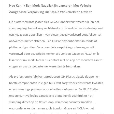
Hoe Kan Ik Een Merk Nagellaklijn Lanceren Met Volledig
Aangepaste Verpakking Die Op De Winkelrekken Opvalt?
De platte vierkante glazen fles GH651 ondersteunt zeefdruk- en hot
stamping-logobedrukking rechtstreeks op zowel de fles als de dop, met
een keuze aan dopstijlen – van elegant gegalvaniseerd goud/zilver tot
ontwerpen met edelstenen – en DuPont nylonborstels in ronde of
platte configuraties. Deze complete verpakkingsoplossing wordt
vertrouwd door gevestigde merken als London Grace en NCLA en is
klaar voor uw merk. Neem nu contact met ons op om monsters aan te
vragen en uw aangepaste merkvereisten te bespreken.
Als professionele fabrikant produceert GH Plastic plastic doppen en
borstelcomponenten in eigen huis, wat zorgt voor consistente kwaliteit
en nauwkeurige pasvorm voor elke flesconfiguratie. De GH651-fles
ondersteunt volledige aangepaste branding via zeefdruk of hot
stamping direct op de fles en dop, waardoor cosmeticamerken —
waaronder erkende namen zoals London Grace en NCLA — met