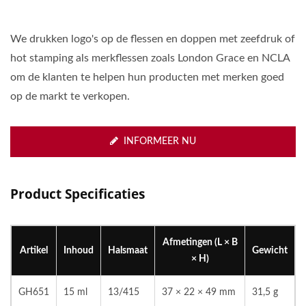
We drukken logo's op de flessen en doppen met zeefdruk of
hot stamping als merkflessen zoals London Grace en NCLA
om de klanten te helpen hun producten met merken goed
op de markt te verkopen.
INFORMEER NU
Product Specificaties
Afmetingen (L × B
Artikel
Inhoud
Halsmaat
Gewicht
× H)
GH651
15 ml
13/415
37 × 22 × 49 mm
31,5 g