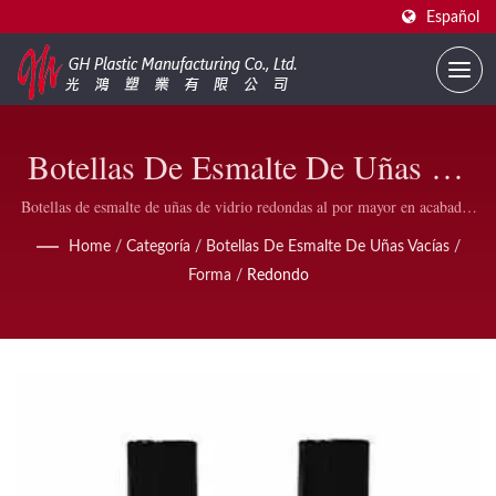
Español
Botellas De Esmalte De Uñas De
Vidrio Redondas Vacías – De 3ml
Botellas de esmalte de uñas de vidrio redondas al por mayor en acabados
transparentes, esmerilados, ámbar y recubiertos. Disponibles en tamaños
A 50ml Con Tapas Y Pinceles
Home
/
Categoría
/
Botellas De Esmalte De Uñas Vacías
/
de 3ml a 15ml con tamaños de cuello de 13/415 y 15/415, y 50ml para
Forma
/
Redondo
pegamento de uñas, completas con tapas de plástico y brochas para
aplicaciones de esmalte de uñas, gel UV y pintura.