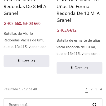
Redondas De 8 Ml A
Uñas De Forma
Granel
Redonda De 10 Ml A
Granel
GH08-660, GH03-660
GH03A-612
Botellas de Vidrio
Redondas Vacías de 8ml,
Botella de esmalte de uñas
cuello 13/415, vienen con
vacía redonda de 10 ml,
tapa y brocha para
cuello 13/415, viene con
esmalte...
tapa y brocha....
Detalles
Detalles
Resultado 1 - 12 de 48
1
2
3
4