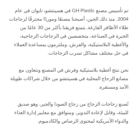
تم تأسيس مصنع GH Plastic في هسينتشو، تايوان في عام
2004. منذ ذلك الحين، أصبحنا مصنعًا وموردًا محترفًا لزجاجات
طلاء الأظافر الفارغة. يتمتع فريقنا بأكثر من 30 عامًا من
الخبرة في الصناعة، متخصصين في الزجاجات الزجاجية،
والأغطية البلاستيكية، والفرش، وملتزمون بمساعدة العملاء
في حل مختلف مشاكل تسرب الزجاجات.
نحن ننتج أغطية بلاستيكية وفرش في المصنع ونتعاون مع
مصانع الزجاج المحلية في هسينتشو من خلال شراكات طويلة
الأمد ومستقرة.
تُصنع زجاجات الزجاج من زجاج الصودا والجير، وهو صديق
للبيئة، وقابل لإعادة التدوير، ومتوافق مع معايير إدارة الغذاء
والدواء الأمريكية لمحتوى الرصاص والكادميوم.