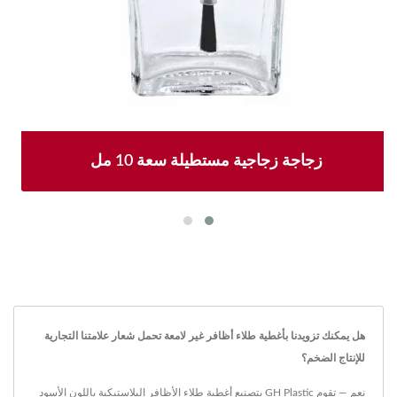
زجاجة زجاجية مستطيلة سعة 10 مل
هل يمكنك تزويدنا بأغطية طلاء أظافر غير لامعة تحمل شعار علامتنا التجارية
للإنتاج الضخم؟
نعم — تقوم GH Plastic بتصنيع أغطية طلاء الأظافر البلاستيكية باللون الأسود