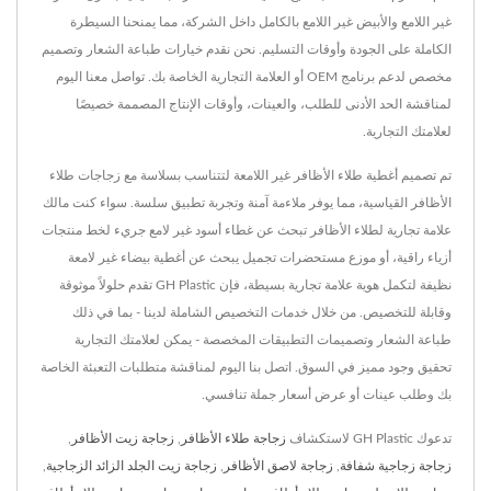
غير اللامع والأبيض غير اللامع بالكامل داخل الشركة، مما يمنحنا السيطرة
الكاملة على الجودة وأوقات التسليم. نحن نقدم خيارات طباعة الشعار وتصميم
مخصص لدعم برنامج OEM أو العلامة التجارية الخاصة بك. تواصل معنا اليوم
لمناقشة الحد الأدنى للطلب، والعينات، وأوقات الإنتاج المصممة خصيصًا
لعلامتك التجارية.
تم تصميم أغطية طلاء الأظافر غير اللامعة لتتناسب بسلاسة مع زجاجات طلاء
الأظافر القياسية، مما يوفر ملاءمة آمنة وتجربة تطبيق سلسة. سواء كنت مالك
علامة تجارية لطلاء الأظافر تبحث عن غطاء أسود غير لامع جريء لخط منتجات
أزياء راقية، أو موزع مستحضرات تجميل يبحث عن أغطية بيضاء غير لامعة
نظيفة لتكمل هوية علامة تجارية بسيطة، فإن GH Plastic تقدم حلولاً موثوقة
وقابلة للتخصيص. من خلال خدمات التخصيص الشاملة لدينا - بما في ذلك
طباعة الشعار وتصميمات التطبيقات المخصصة - يمكن لعلامتك التجارية
تحقيق وجود مميز في السوق. اتصل بنا اليوم لمناقشة متطلبات التعبئة الخاصة
بك وطلب عينات أو عرض أسعار جملة تنافسي.
تدعوك GH Plastic لاستكشاف
زجاجة طلاء الأظافر
,
زجاجة زيت الأظافر
,
زجاجة زجاجية شفافة
,
زجاجة لاصق الأظافر
,
زجاجة زيت الجلد الزائد الزجاجية
,