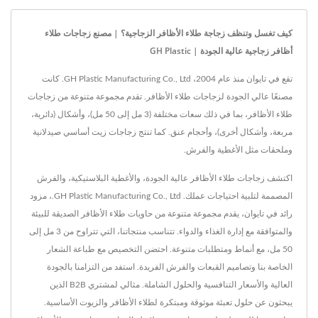
كيف تغسل وتنظف زجاجة طلاء الأظافر الزجاجية؟ | مصنع زجاجات طلاء
أظافر زجاجية عالية الجودة | GH Plastic
تقع في تايوان منذ عام 2004، GH Plastic Manufacturing Co., Ltd. كانت
مصنعًا عالي الجودة لزجاجات طلاء الأظافر. تقدم مجموعة متنوعة من زجاجات
طلاء الأظافر، بما في ذلك سعات مختلفة (3 مل إلى 50 مل)، وأشكال (دائرية،
مربعة، وأشكال أخرى)، وأحجام عنق. كما تنتج زجاجات زيت أساسي صيدلانية
وملحقات مثل الأغطية والفرش.
اكتشف زجاجات طلاء الأظافر عالية الجودة، والأغطية البلاستيكية، والفرش
المصممة لتلبية احتياجات عملك. GH Plastic Manufacturing Co., Ltd.، مزود
رائد في تايوان، يقدم مجموعة متنوعة من حاويات طلاء الأظافر الصديقة للبيئة
والمتوافقة مع إدارة الغذاء والدواء. تتناسب منتجاتنا، التي تتراوح من 3 مل إلى
50 مل، مع أنماط ومتطلبات متنوعة. احتضن التخصيص مع طباعة الشعار
الخاصة بنا وتصاميم القبعات والفرش الفريدة. استفد من التزامنا بالجودة
العالية والأسعار التنافسية والحلول الشاملة. مثالي لمشتري B2B الذين
يبحثون عن حلول تعبئة موثوقة ومبتكرة لطلاء الأظافر والزيوت الأساسية.