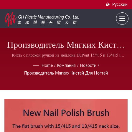
Русский
Производитель Мягких Кистей
Для Ногтей | Упаковка Для Лака
Кисть с плоской ручкой из нейлона DuPont 15/415 и 13/415 |
Решения по упаковке лака для ногтей высокого качества | GH Plastic
Для Ногтей, Соответствующая
Home
/
Компания
/
Новости
/
Производитель Мягких Кистей Для Ногтей
Требованиям FDA, Оптовая
Торговля | GH Plastic