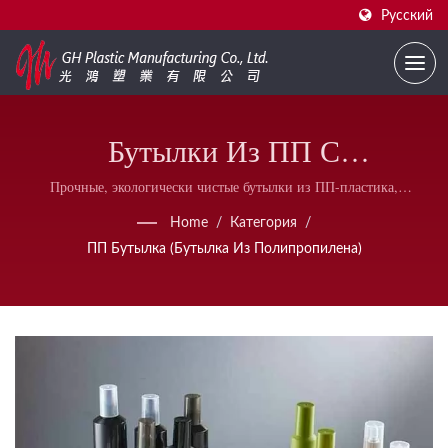
Русский
Бутылки Из ПП С
Капельницами – Легкие И
Прочные, экологически чистые бутылки из ПП-пластика,
совместимые с капельницами, крышками с кисточками и
Химически Устойчивые
Home
/
Категория
/
распылителями — разработаны для медицинских, лабораторных и
ПП Бутылка (бутылка Из Полипропилена)
косметических применений.
Контейнеры Из Полипропилена