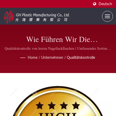
Deutsch
Wie Führen Wir Die
Qualitätskontrolle Durch? |
Qualitätskontrolle von leeren Nagellackflaschen | Umfassendes Sortiment
an Nagellackflaschen und Zubehör | GH Plastic
Lieferant Für Individuell
Home
/
Unternehmen
/
Qualitätskontrolle
Bedruckte Nagellackflaschen | GH
Plastic