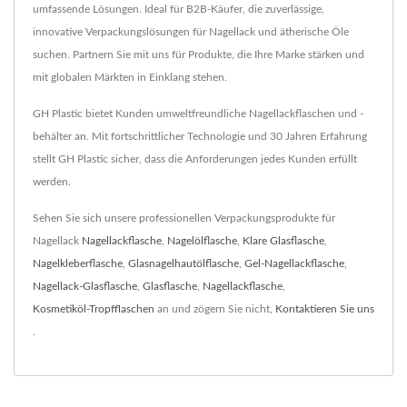
umfassende Lösungen. Ideal für B2B-Käufer, die zuverlässige,
innovative Verpackungslösungen für Nagellack und ätherische Öle
suchen. Partnern Sie mit uns für Produkte, die Ihre Marke stärken und
mit globalen Märkten in Einklang stehen.
GH Plastic bietet Kunden umweltfreundliche Nagellackflaschen und -
behälter an. Mit fortschrittlicher Technologie und 30 Jahren Erfahrung
stellt GH Plastic sicher, dass die Anforderungen jedes Kunden erfüllt
werden.
Sehen Sie sich unsere professionellen Verpackungsprodukte für
Nagellack
Nagellackflasche
,
Nagelölflasche
,
Klare Glasflasche
,
Nagelkleberflasche
,
Glasnagelhautölflasche
,
Gel-Nagellackflasche
,
Nagellack-Glasflasche
,
Glasflasche
,
Nagellackflasche
,
Kosmetiköl-Tropfflaschen
an und zögern Sie nicht,
Kontaktieren Sie uns
.