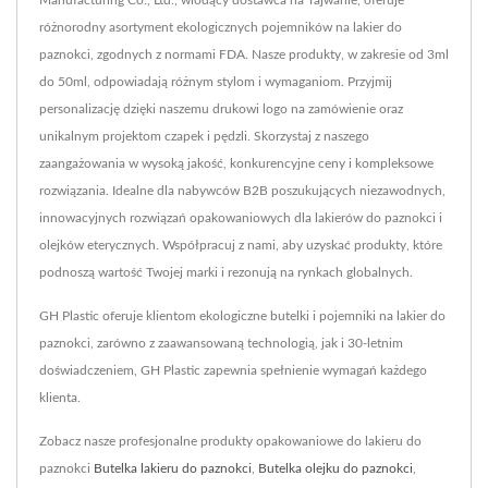
Manufacturing Co., Ltd., wiodący dostawca na Tajwanie, oferuje
różnorodny asortyment ekologicznych pojemników na lakier do
paznokci, zgodnych z normami FDA. Nasze produkty, w zakresie od 3ml
do 50ml, odpowiadają różnym stylom i wymaganiom. Przyjmij
personalizację dzięki naszemu drukowi logo na zamówienie oraz
unikalnym projektom czapek i pędzli. Skorzystaj z naszego
zaangażowania w wysoką jakość, konkurencyjne ceny i kompleksowe
rozwiązania. Idealne dla nabywców B2B poszukujących niezawodnych,
innowacyjnych rozwiązań opakowaniowych dla lakierów do paznokci i
olejków eterycznych. Współpracuj z nami, aby uzyskać produkty, które
podnoszą wartość Twojej marki i rezonują na rynkach globalnych.
GH Plastic oferuje klientom ekologiczne butelki i pojemniki na lakier do
paznokci, zarówno z zaawansowaną technologią, jak i 30-letnim
doświadczeniem, GH Plastic zapewnia spełnienie wymagań każdego
klienta.
Zobacz nasze profesjonalne produkty opakowaniowe do lakieru do
paznokci
Butelka lakieru do paznokci
,
Butelka olejku do paznokci
,