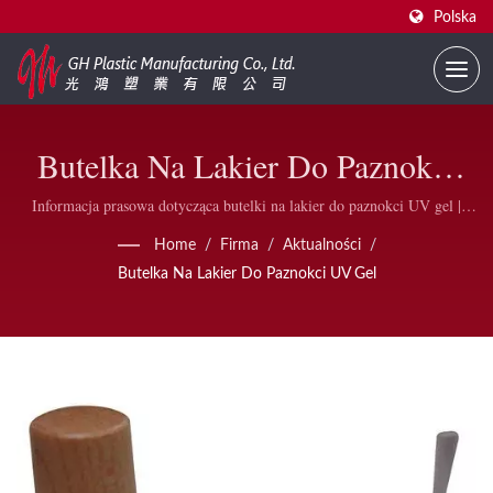
Polska
Butelka Na Lakier Do Paznokci
UV Gel | Opakowania Do
Informacja prasowa dotycząca butelki na lakier do paznokci UV gel |
Rozwiązania opakowaniowe dla lakierów do paznokci wysokiej jakości |
Lakierów Do Paznokci Zgodne Z
Home
/
Firma
/
Aktualności
/
GH Plastic
Butelka Na Lakier Do Paznokci UV Gel
FDA B2B | GH Plastic