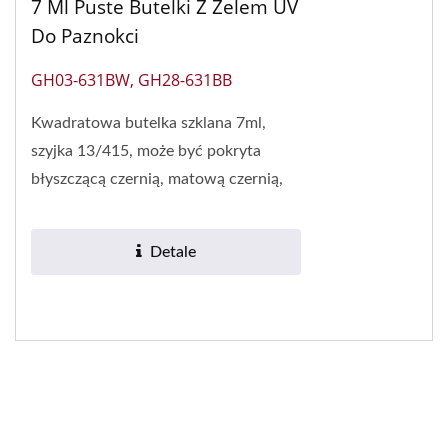
7 Ml Puste Butelki Z Żelem UV
Do Paznokci
GH03-631BW, GH28-631BB
Kwadratowa butelka szklana 7ml,
szyjka 13/415, może być pokryta
błyszczącą czernią, matową czernią,
bielą i innymi kolorami przez
podwójne malowanie,...
Detale