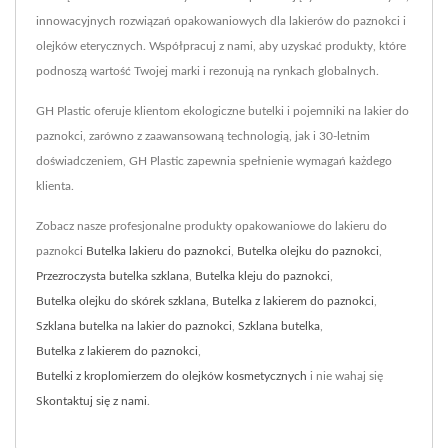
innowacyjnych rozwiązań opakowaniowych dla lakierów do paznokci i
olejków eterycznych. Współpracuj z nami, aby uzyskać produkty, które
podnoszą wartość Twojej marki i rezonują na rynkach globalnych.
GH Plastic oferuje klientom ekologiczne butelki i pojemniki na lakier do
paznokci, zarówno z zaawansowaną technologią, jak i 30-letnim
doświadczeniem, GH Plastic zapewnia spełnienie wymagań każdego
klienta.
Zobacz nasze profesjonalne produkty opakowaniowe do lakieru do
paznokci
Butelka lakieru do paznokci
,
Butelka olejku do paznokci
,
Przezroczysta butelka szklana
,
Butelka kleju do paznokci
,
Butelka olejku do skórek szklana
,
Butelka z lakierem do paznokci
,
Szklana butelka na lakier do paznokci
,
Szklana butelka
,
Butelka z lakierem do paznokci
,
Butelki z kroplomierzem do olejków kosmetycznych
i nie wahaj się
Skontaktuj się z nami
.