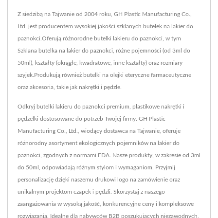
Z siedzibą na Tajwanie od 2004 roku, GH Plastic Manufacturing Co.,
Ltd. jest producentem wysokiej jakości szklanych butelek na lakier do
paznokci.Oferują różnorodne butelki lakieru do paznokci, w tym
Szklana butelka na lakier do paznokci, różne pojemności (od 3ml do
50ml), kształty (okrągłe, kwadratowe, inne kształty) oraz rozmiary
szyjek.Produkują również butelki na olejki eteryczne farmaceutyczne
oraz akcesoria, takie jak nakrętki i pędzle.
Odkryj butelki lakieru do paznokci premium, plastikowe nakrętki i
pędzelki dostosowane do potrzeb Twojej firmy. GH Plastic
Manufacturing Co., Ltd., wiodący dostawca na Tajwanie, oferuje
różnorodny asortyment ekologicznych pojemników na lakier do
paznokci, zgodnych z normami FDA. Nasze produkty, w zakresie od 3ml
do 50ml, odpowiadają różnym stylom i wymaganiom. Przyjmij
personalizację dzięki naszemu drukowi logo na zamówienie oraz
unikalnym projektom czapek i pędzli. Skorzystaj z naszego
zaangażowania w wysoką jakość, konkurencyjne ceny i kompleksowe
rozwiązania. Idealne dla nabywców B2B poszukujących niezawodnych,