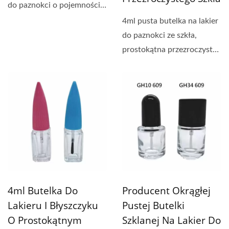
do paznokci o pojemności
4ml ~ 15ml, szklane...
4ml pusta butelka na lakier
do paznokci ze szkła,
prostokątna przezroczysta
butelka ze szkła,...
4ml Butelka Do
Producent Okrągłej
Lakieru I Błyszczyku
Pustej Butelki
O Prostokątnym
Szklanej Na Lakier Do