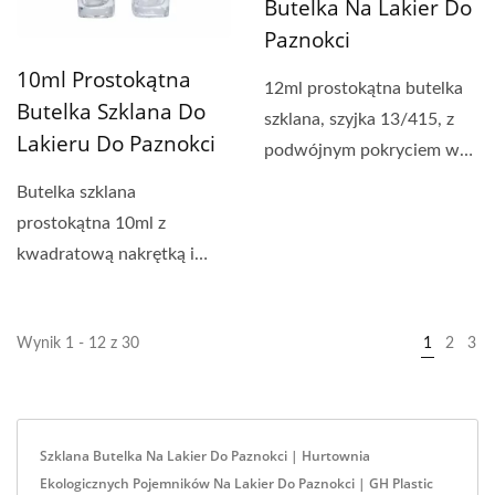
Butelka Na Lakier Do
Paznokci
10ml Prostokątna
12ml prostokątna butelka
Butelka Szklana Do
szklana, szyjka 13/415, z
Lakieru Do Paznokci
podwójnym pokryciem w
matowej czerni,...
Butelka szklana
prostokątna 10ml z
kwadratową nakrętką i
pędzelkiem to klasyczna
butelka...
Wynik 1 - 12 z 30
1
2
3
Szklana Butelka Na Lakier Do Paznokci | Hurtownia
Ekologicznych Pojemników Na Lakier Do Paznokci | GH Plastic