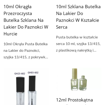
10ml Okrągła
10ml Szklana Butelka
Przezroczysta
Na Lakier Do
Butelka Szklana Na
Paznokci W Kształcie
Lakier Do Paznokci W
Serca
Hurcie
Pusta butelka w kształcie
serca 10 ml, szyjka 13/415,
10ml Okrąła Pusta Butelka
z plastikową nakrętką i
na Lakier do Paznokci,
pędzelkiem,...
szyjka 13/415, z pokrywką i
pędzelkiem....
12ml Prostokątna