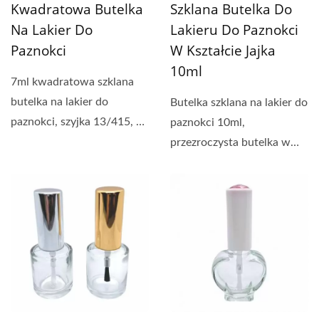
Kwadratowa Butelka
Szklana Butelka Do
Na Lakier Do
Lakieru Do Paznokci
Paznokci
W Kształcie Jajka
10ml
7ml kwadratowa szklana
butelka na lakier do
Butelka szklana na lakier do
paznokci, szyjka 13/415, z
paznokci 10ml,
plastikową zakrętką...
przezroczysta butelka w
kształcie jajka, szyjka...