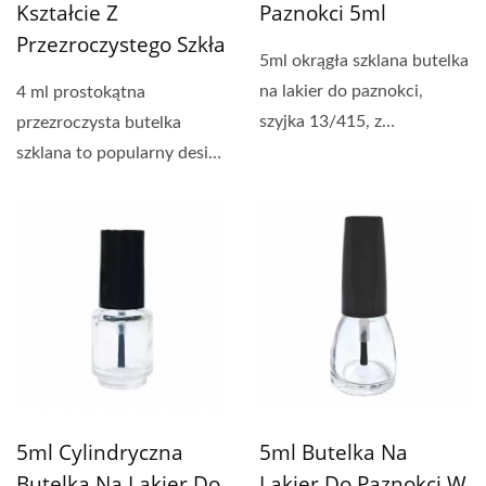
Kształcie Z
Paznokci 5ml
Przezroczystego Szkła
5ml okrągła szklana butelka
na lakier do paznokci,
4 ml prostokątna
szyjka 13/415, z
przezroczysta butelka
plastikowym korkiem i
szklana to popularny design
pędzelkiem....
kosmetyczki, zwykle
używana...
5ml Cylindryczna
5ml Butelka Na
Butelka Na Lakier Do
Lakier Do Paznokci W