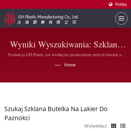
Polska
Wyniki Wyszukiwania: Szklana
Butelka Na Lakier Do Paznokci |
Produkcja GH Plastic jest wiodącym producentem pustych butelek na
lakier do paznokci, produkujemy również plastikowe nakrętki do lakieru
Hurtowe Butelki Lakieru Do
Home
do paznokci, pędzle nylonowe DuPont oraz szersze płaskie owalne pędzle
w naszej fabryce znajdującej się na Tajwanie, pod ścisłą kontrolą jakości.
Paznokci Dla Firm | GH Plastic
Szukaj Szklana Butelka Na Lakier Do
Paznokci
Wyświetlacz: