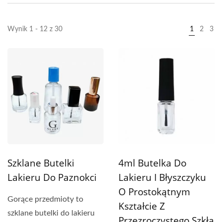
Wynik 1 - 12 z 30
1
2
3
Szklane Butelki
4ml Butelka Do
Lakieru Do Paznokci
Lakieru I Błyszczyku
O Prostokątnym
Gorące przedmioty to
Kształcie Z
szklane butelki do lakieru
Przezroczystego Szkła