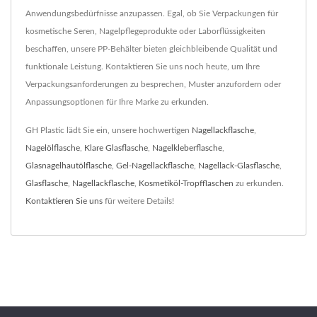
Anwendungsbedürfnisse anzupassen. Egal, ob Sie Verpackungen für
kosmetische Seren, Nagelpflegeprodukte oder Laborflüssigkeiten
beschaffen, unsere PP-Behälter bieten gleichbleibende Qualität und
funktionale Leistung. Kontaktieren Sie uns noch heute, um Ihre
Verpackungsanforderungen zu besprechen, Muster anzufordern oder
Anpassungsoptionen für Ihre Marke zu erkunden.
GH Plastic lädt Sie ein, unsere hochwertigen
Nagellackflasche
,
Nagelölflasche
,
Klare Glasflasche
,
Nagelkleberflasche
,
Glasnagelhautölflasche
,
Gel-Nagellackflasche
,
Nagellack-Glasflasche
,
Glasflasche
,
Nagellackflasche
,
Kosmetiköl-Tropfflaschen
zu erkunden.
Kontaktieren Sie uns
für weitere Details!