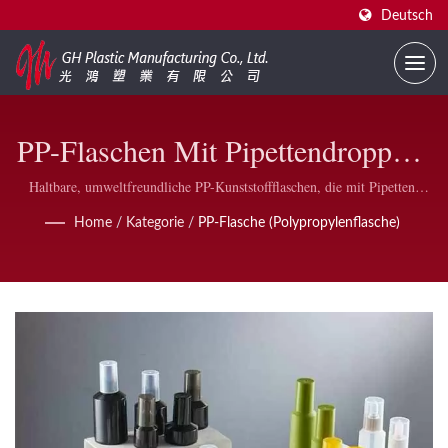
Deutsch
PP-Flaschen Mit Pipettendroppern
– Leichte &
Haltbare, umweltfreundliche PP-Kunststoffflaschen, die mit Pipetten-
Dropperkappen, Bürstenkappen und Sprühpumpen kompatibel sind –
Chemikalienbeständige
Home
/
Kategorie
/
PP-Flasche (Polypropylenflasche)
entwickelt für medizinische, labor- und kosmetische Anwendungen.
Polypropylenbehälter